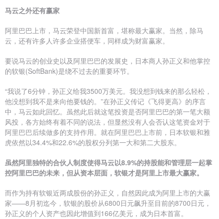
马云之外还有赢家
阿里巴巴上市，马云荣登中国新首富，堪称最大赢家。当然，除马
云，还有许多人许多企业搭便车，同样成为财富赢家。
要说马云的创业史以及阿里巴巴的发展史，日本商人孙正义和他掌控
的软银(SoftBank)是绕不过去的重要环节。
“我说了6分钟，孙正义给我3500万美元。我没想到钱来的那么轻松，
他没想到我不是来向他要钱的。”在孙正义传记《飞得更高》的序言
中，马云如此回忆。虽然此后就这笔投资是否阿里巴巴的第一笔大额
风投，各方始终有着不同的说法，但显然没有人会否认这笔资金对于
阿里巴巴后续做多的支持作用。就在阿里巴巴上市前，日本软银和雅
虎依然以34.4%和22.6%的股权分列第一大和第二大股东。
虽然阿里独特的合伙人制度使得马云以8.9%的持股能和管理层一起掌
控阿里巴巴的未来，但从资本层面，软银才是阿里上市最大赢家。
而作为持有软银近两成股份的孙正义，自然因此成为阿里上市的大赢
家——8月初迄今，软银的股价从6800日元飙升至目前的8700日元，
孙正义的个人资产也因此增值到166亿美元，成为日本首富。