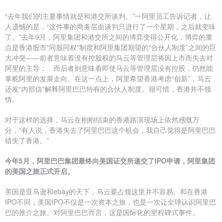
“去年我们的主要事情就是和港交所谈判。”一阿里员工告诉记者，让
人遗憾的是，“这件事的商务层面谈判只进行了一个星期，之后就变味
了。”去年9月，阿里集团和港交所之间的博弈变得公开化，博弈的重
点是香港股市“同股同权”制度和阿里集团期望的“合伙人制度”之间的巨
大冲突——前者意味着没有控股权的马云等管理层将因上市而失去对
阿里的主导； 而后者则意味着即使马云等管理层没有控股，仍然能
掌舵阿里的发展走向。在这一点上，阿里希望香港考虑“创新”，马云
还发“内部信”解释阿里巴巴特有的合伙人制度。很可惜，香港并不领
情。
对于这样的选择，马云在刚刚结束的香港路演现场上依然感慨万
分，“有人说，香港失去了阿里巴巴这个机会，我自己觉得是阿里巴巴
错失了香港。”
今年5月，阿里巴巴集团最终向美国证交所递交了IPO申请，阿里集团
的美国之旅正式开启。
美国是亚马逊和ebay的天下，马云要占领这里并不容易。和在香港
IPO不同，美国IPO不仅是一次资本之旅，也是一次让全球认识阿里巴
巴的推介之旅。对阿里巴巴而言，这是国际化的里程碑式事件。