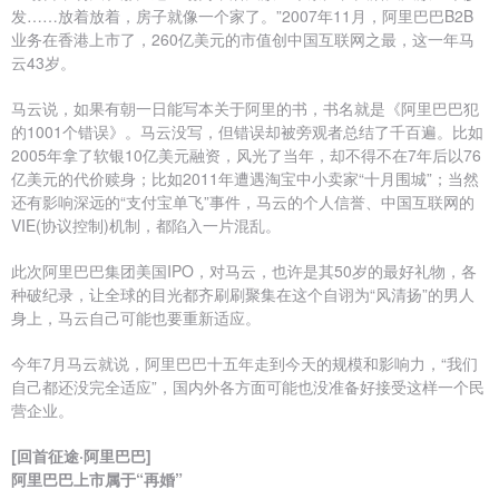
发……放着放着，房子就像一个家了。”2007年11月，阿里巴巴B2B
业务在香港上市了，260亿美元的市值创中国互联网之最，这一年马
云43岁。
马云说，如果有朝一日能写本关于阿里的书，书名就是《阿里巴巴犯
的1001个错误》。马云没写，但错误却被旁观者总结了千百遍。比如
2005年拿了软银10亿美元融资，风光了当年，却不得不在7年后以76
亿美元的代价赎身；比如2011年遭遇淘宝中小卖家“十月围城”；当然
还有影响深远的“支付宝单飞”事件，马云的个人信誉、中国互联网的
VIE(协议控制)机制，都陷入一片混乱。
此次阿里巴巴集团美国IPO，对马云，也许是其50岁的最好礼物，各
种破纪录，让全球的目光都齐刷刷聚集在这个自诩为“风清扬”的男人
身上，马云自己可能也要重新适应。
今年7月马云就说，阿里巴巴十五年走到今天的规模和影响力，“我们
自己都还没完全适应”，国内外各方面可能也没准备好接受这样一个民
营企业。
[回首征途·阿里巴巴]
阿里巴巴上市属于“再婚”