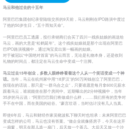
马云和他过去的十五年
阿里巴巴集团创纪录登陆纽交所的9天前，马云刚刚在IPO路演中度过
了他的50岁生日，“五十而知天命”。
一阿里巴巴员工透露，投行承销商们合买了四川一残疾姑娘的画送给
马云，画的大意是“松鹤延年”。这个残疾姑娘就是那个出现在阿里巴
巴IPO路演视频中，通过淘宝卖出第一幅画的姑娘。
对于被冠以“中国绝对首富”的马云而言，无论是礼物本身，还是收到
礼物的时间点，都注定在马云生命中变成一个注脚。
马
云过去15年创业，多数人眼睁睁看着这个人从一个笑话变成一个神
话。
当年，马云在杭州家中用“18罗汉”的50万闲钱创立了阿里巴巴，
按现在的话说，那只是“一群乌合之众”，只要谁愿意每月拿600元薪水
跟着马云，谁就能坐在那个房间中。近期曝出的2分钟视频中，当年
35岁的马云说：“阿里巴巴我们将做成什么样，……我们所有的竞争对
手不在中国，而在美国的硅谷。”豪言壮语，当时估计没有几人当真。
即使6年后，马云和财经作家吴晓波私下聊天时也坦承：未来阿里巴巴
变成怎样的公司，马云也没有答案。“做企业就像搭房子，今天在这开
一扇窗，明天在那儿造一扇门，后天放一个茶几、大后天又放一个沙