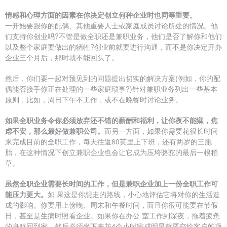
情感和心理方面的因素在你决定创立何种企业时也同等重要。
一开始要跟你的配偶、其他重要人士或家庭成员讨论所处的情况。他
们支持你创业吗?不管是做全职还是兼职业务，他们是否了解你和他们
以及整个家庭要做出的牺牲?创业前就要进行沟通，而不是你决定开办
企业三个月后，那时就不能回头了。
然后，你们要一起对预见到的问题提出切实的解决方案(例如，你的配
偶能否接手你正在处理的一些家庭琐事?)针对兼职业务列出一些基本
原则，比如，周日下午不工作，或不在晚餐时讨论业务。
如果全职业务令你必须放弃还不错的薪酬和福利，让你夜不能寐，焦
虑不安，那么最好做兼职公司。
而另一方面，如果你需要花很长时间
来完成目前的全职工作，每天往返60英里上下班，还有两岁的三胞
胎，在这种情况下创立兼职企业也会让它成为压垮骆驼的最后一根稻
草。
虽然全职企业需要长时间的工作，但是兼职企业加上一份全职工作可
能压力更大。
如 果这是你想走的路线，小心地评估它将对你的生活造
成的影响。你要用上傍晚、周末和午餐时间，而且你很可能要在节假
日，甚至是生病时照看企业。如果你在办公 室工作到深夜，拖着疲惫
的身躯回到家，然后必须坐下来花4个小时完成明早就要交给客户的项