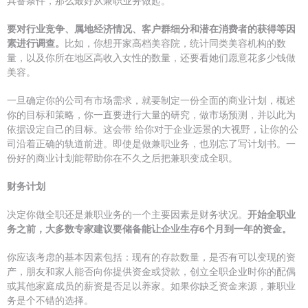
具备条件，那么最好从兼职业务做起。
要对行业竞争、属地经济情况、客户群细分和潜在消费者的获得等因
素进行调查。
比如，你想开家高档美容院，统计同类美容机构的数
量，以及你所在地区高收入女性的数量，还要看她们愿意花多少钱做
美容。
一旦确定你的公司有市场需求，就要制定一份全面的商业计划，概述
你的目标和策略，你一直要进行大量的研究，做市场预测，并以此为
依据设定自己的目标。这会带 给你对于企业远景的大视野，让你的公
司沿着正确的轨道前进。即使是做兼职业务，也别忘了写计划书。一
份好的商业计划能帮助你在不久之后把兼职变成全职。
财务计划
决定你做全职还是兼职业务的一个主要因素是财务状况。
开始全职业
务之前，大多数专家建议要储备能让企业生存6个月到一年的资金。
你应该考虑的基本因素包括：现有的存款数量，是否有可以变现的资
产，朋友和家人能否向你提供资金或贷款，创立全职企业时你的配偶
或其他家庭成员的薪资是否足以养家。如果你缺乏资金来源，兼职业
务是个不错的选择。